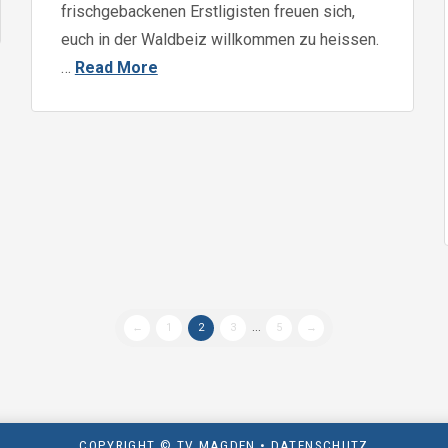
frischgebackenen Erstligisten freuen sich,
euch in der Waldbeiz willkommen zu heissen.
…
Read More
←
1
2
3
...
5
→
COPYRIGHT © TV MAGDEN •
DATENSCHUTZ