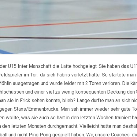
der U15 Inter Manschaft die Latte hochgelegt. Sie haben das U17
dspieler im Tor, da sich Fabris verletzt hatte. So startete man m
hlin ausgetragen und wurde leider mit 2 Toren verloren. Die k
 Fehlschüssen und einer viel zu wenig konsequenten Deckung den
an sie in Frick sehen konnte, blieb? Lange durfte man an sich n
n gegen Stans/Emmenbrücke. Man sah immer wieder sehr gute Tor
wollte, was sie auch so hart in den letzten Wochen trainiert hat
in den letzten Monaten durchgemacht. Vielleicht hatte man desha
all und nicht Ping Pong gespielt haben. Wir, unsere Coaches, 