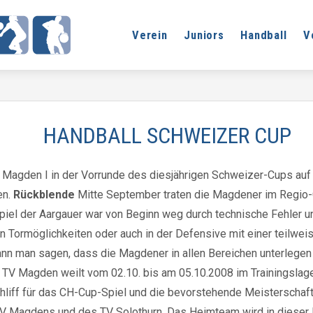
Verein
Juniors
Handball
V
HANDBALL SCHWEIZER CUP
Magden I in der Vorrunde des diesjährigen Schweizer-Cups auf d
en.
Rückblende
Mitte September traten die Magdener im Regio-
Spiel der Aargauer war von Beginn weg durch technische Fehler
n Tormöglichkeiten oder auch in der Defensive mit einer teilwe
nn man sagen, dass die Magdener in allen Bereichen unterlegen 
TV Magden weilt vom 02.10. bis am 05.10.2008 im Trainingslager
Schliff für das CH-Cup-Spiel und die bevorstehende Meisterscha
TV Magdens und des TV Solothurn. Das Heimteam wird in dieser