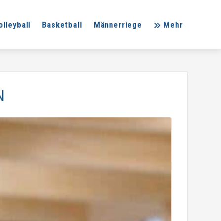
olleyball
Basketball
Männerriege
Mehr
N