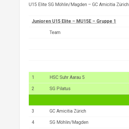
U15 Elite SG Möhlin/Magden – GC Amicitia Zürich
Junioren U15 Elite – MU15E – Gruppe 1
Team
1
HSC Suhr Aarau 5
2
SG Pilatus
3
GC Amicitia Zürich
4
SG Möhlin/Magden