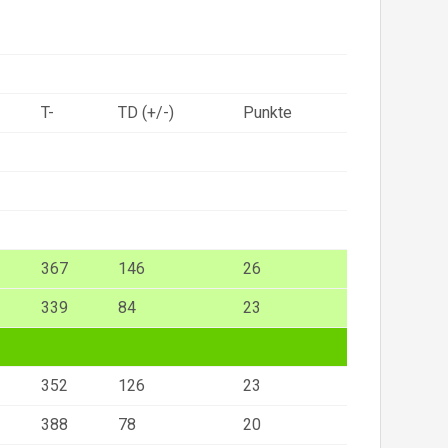
T-
TD (+/-)
Punkte
367
146
26
339
84
23
352
126
23
388
78
20