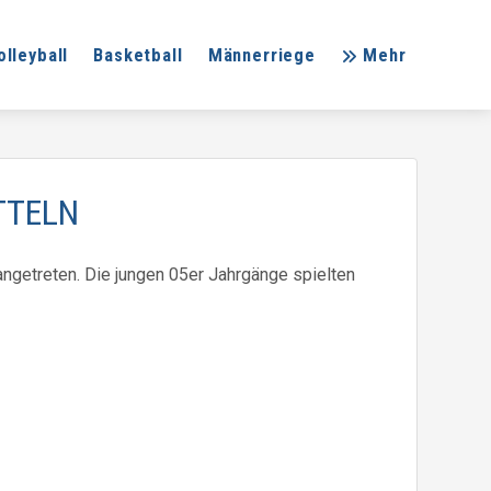
olleyball
Basketball
Männerriege
Mehr
TTELN
angetreten. Die jungen 05er Jahrgänge spielten