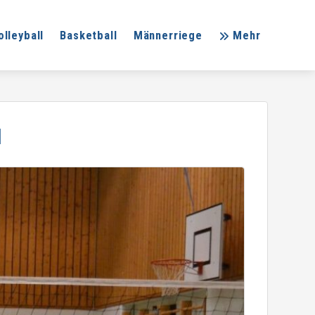
olleyball
Basketball
Männerriege
Mehr
N