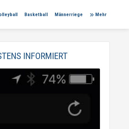
olleyball
Basketball
Männerriege
Mehr
STENS INFORMIERT