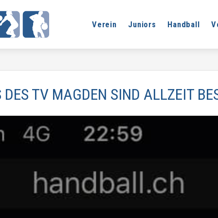
Verein
Juniors
Handball
V
DES TV MAGDEN SIND ALLZEIT BE