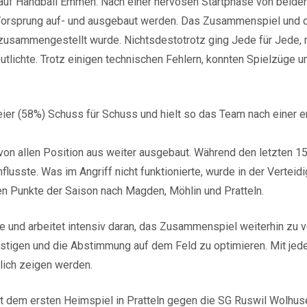
uf Handball Emmen. Nach einer nervösen Startphase von beiden S
 Vorsprung auf- und ausgebaut werden. Das Zusammenspiel und d
uzusammengestellt wurde. Nichtsdestotrotz ging Jede für Jede, 
eutlichte. Trotz einigen technischen Fehlern, konnten Spielzüg
ier (58%) Schuss für Schuss und hielt so das Team nach einer er
von allen Position aus weiter ausgebaut. Während den letzten 1
influsste. Was im Angriff nicht funktionierte, wurde in der Vert
den Punkte der Saison nach Magden, Möhlin und Pratteln.
 und arbeitet intensiv daran, das Zusammenspiel weiterhin zu v
stigen und die Abstimmung auf dem Feld zu optimieren. Mit jed
tlich zeigen werden.
dem ersten Heimspiel in Pratteln gegen die SG Ruswil Wolhuse