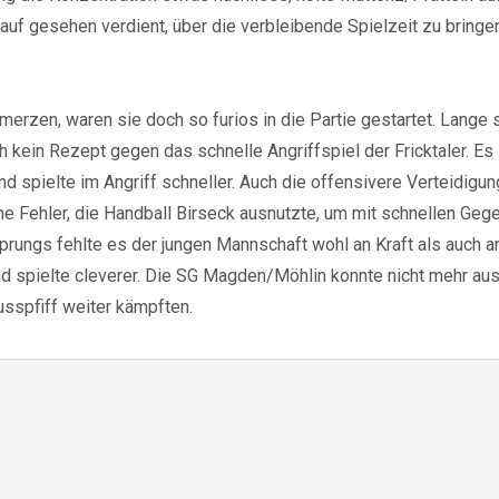
lauf gesehen verdient, über die verbleibende Spielzeit zu bring
merzen, waren sie doch so furios in die Partie gestartet. Lange
kein Rezept gegen das schnelle Angriffspiel der Fricktaler. Es 
nd spielte im Angriff schneller. Auch die offensivere Verteidigu
e Fehler, die Handball Birseck ausnutzte, um mit schnellen Geg
gs fehlte es der jungen Mannschaft wohl an Kraft als auch an 
d spielte cleverer. Die SG Magden/Möhlin konnte nicht mehr au
usspfiff weiter kämpften.