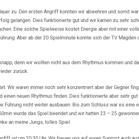
auer zu. Den ersten Angriff konnten wir abwehren und somit war 
lg gelangen. Dies funktionierte gut und wir kamen zu sehr sch
hen. Eine solche Spielweise kostet Energie aber mit einer voll
ührung. Aber ab der 20 Spielminute konnte sich der TV Magden 
knapp, denn wir wollten nicht aus dem Rhythmus kommen und daru
ieder zurück.
rtet. Wir waren immer noch sehr konzentriert aber der Gegner fi
 einen neuen Rhythmus finden. Dies funktionierte aber sehr gut 
die Führung nicht weiter ausbauen. Bis zum Schluss war es eine
h 60min wurde das Spiel beendet und wir hatten 23 – 25 gewonne
nke an meine Jungs, tolles Spiel.
pfiff ist um 20:30 Uhr. Wir freuen uns auf euren Support auch au